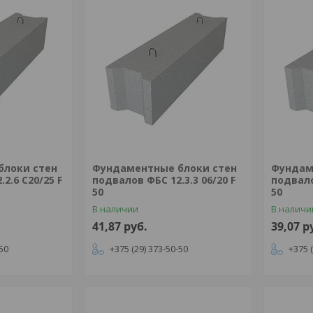
блоки стен
Фундаментные блоки стен
Фундам
2.6 С20/25 F
подвалов ФБС 12.3.3 06/20 F
подвало
50
50
В наличии
В наличи
41,87
руб.
39,07
р
-50
+375 (29) 373-50-50
+375 