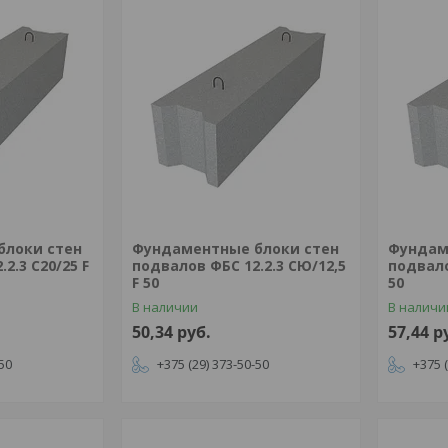
блоки стен
Фундаментные блоки стен
Фундам
2.3 С20/25 F
подвалов ФБС 12.2.3 СЮ/12,5
подвало
F 50
50
В наличии
В наличи
50,34
руб.
57,44
р
-50
+375 (29) 373-50-50
+375 