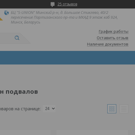
25 отзывов
БЦ "S-UNION" Минский р-н, д. Большое Стиклево, 40/2
пересечение Партизанского пр-та и МКАД 9 этаж каб 92А,
Минск, Беларусь
График работы
Оставить отзыв
Наличие документов
н подвалов