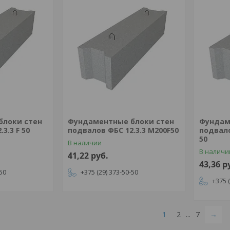
блоки стен
Фундаментные блоки стен
Фундам
3.3 F 50
подвалов ФБС 12.3.3 M200F50
подвало
50
В наличии
В наличи
41,22
руб.
43,36
р
-50
+375 (29) 373-50-50
+375 
1
2
...
7
→