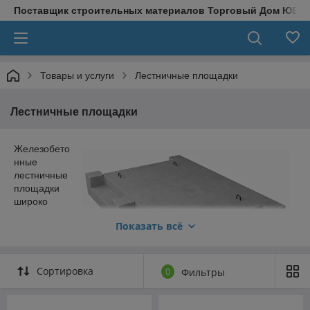
Поставщик строительных материалов Торговый Дом ЮВЕ
Товары и услуги
Лестничные площадки
Лестничные площадки
Железобето
нные
лестничные
площадки
широко
применяютс
Показать всё
я в
строительств
е
многоэтажны
Сортировка
0
Фильтры
х зданий.
Они
обеспечивают надежность, долговечность и безопасность