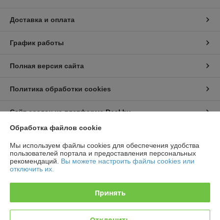
Доставка и оплата
График работы
Полная версия сайта
Политика обработки cookies
Сайт создан на платформе Deal.by
Обработка файлов cookie
Информация для покупателя
Мы используем файлы cookies для обеспечения удобства
пользователей портала и предоставления персональных
Юридическое лицо:
ООО "ТД Ювента"
рекомендаций.
Вы можете настроить файлы cookies или
БЦ "S-UNION" Минский р-н, д. Большое Стиклево, 40/2 9 этаж каб.92А
отключить их.
Регистрационный номер ЕГР: 192757969
Принять
УНП: 192757969
Регистрационный орган: Мингорисполком
Отклонить