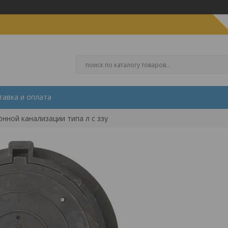
тавка и оплата
нной канализации типа л с ззу