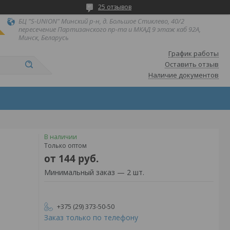
25 отзывов
БЦ "S-UNION" Минский р-н, д. Большое Стиклево, 40/2
пересечение Партизанского пр-та и МКАД 9 этаж каб 92А,
Минск, Беларусь
График работы
Оставить отзыв
Наличие документов
В наличии
Только оптом
от
144
руб.
Минимальный заказ — 2 шт.
+375 (29) 373-50-50
Заказ только по телефону