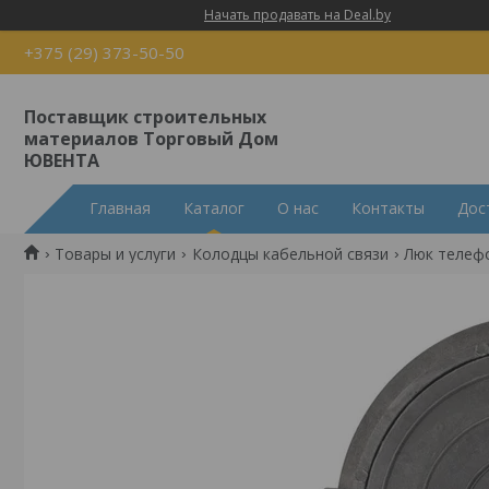
Начать продавать на Deal.by
+375 (29) 373-50-50
Поставщик строительных
материалов Торговый Дом
ЮВЕНТА
Главная
Каталог
О нас
Контакты
Дос
Товары и услуги
Колодцы кабельной связи
Люк телефо