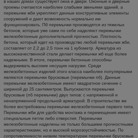
в наших домах существуют окна и двери. Оконные и дверные
проемы считаются наиболее слабыми звеньями зданий, а
перемычки жби укрепляют данные конструктивные элементы
сооружений и дают возможность нормально им
функционировать. Пб перемычки производятся из тяжелых
бетонов, которые уже сами по себе наделяют перемычки
железобетонные дополнительной прочностью. Плотность
бетона, который идет на производство любой перемычки жби,
составляет от 2,2 до 2,5 тонн на 1 кубометр. Арматура из
высококачественной стали делает перемычки жб еще более
надежными. В итоге, перемычки бетонные способны
выдерживать высокие несущие нагрузки. Среди
железобетонных изделий этого класса наиболее популярными
являются перемычки брусковые (перемычки пб). Данные
перемычки железобетонные имеют квадратное сечение с
шириной до 25 сантиметров. Выпускаются перемычки
брусковые (пб перемычки) двух типов: с напряженной и
ненапряженной продольной арматурой. В строительстве же
более востребованы перемычки железобетонные первого типа.
Перемычки жби для удобства монтажа и перемещения имеют
специальные петли либо отверстия. Перемычки
железобетонные наделены не только большими прочностными
характеристиками, но и высокой морозоустойчивостью. По
сопротивляемости низким температурам перемычки брусковые