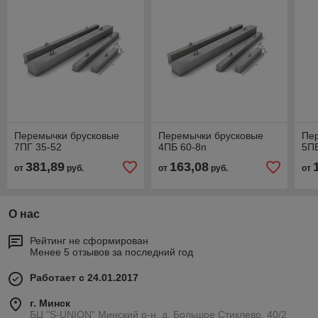
Перемычки брусковые
Перемычки брусковые
Пе
7ПГ 35-52
4ПБ 60-8п
5П
381,89
163,08
от
руб.
от
руб.
от
О нас
Рейтинг не сформирован
Менее 5 отзывов за последний год
Работает с 24.01.2017
г. Минск
БЦ "S-UNION" Минский р-н, д. Большое Стиклево, 40/2