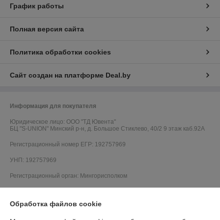
График работы
Полная версия сайта
Политика обработки cookies
Сайт создан на платформе Deal.by
Информация для покупателя
Юридическое лицо:
ООО "ТД Ювента"
БЦ "S-UNION" Минский р-н, д. Большое Стиклево, 40/2 9 этаж каб.92А
Регистрационный номер ЕГР: 192757969
УНП: 192757969
Регистрационный орган: Мингорисполком
Дата регистрации компании: 27.01.2017
Обработка файлов cookie