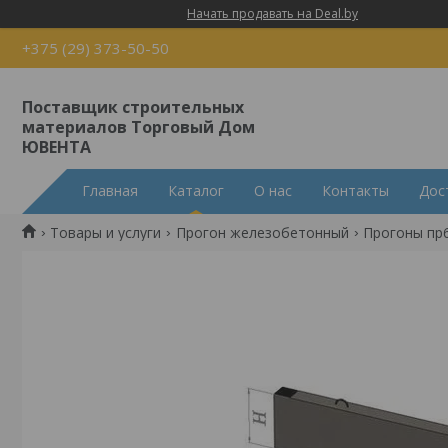
Начать продавать на Deal.by
+375 (29) 373-50-50
Поставщик строительных
материалов Торговый Дом
ЮВЕНТА
Главная
Каталог
О нас
Контакты
Дос
Товары и услуги
Прогон железобетонный
Прогоны пр6