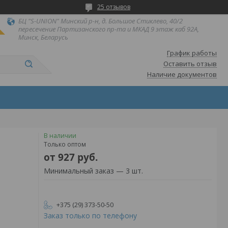
25 отзывов
БЦ "S-UNION" Минский р-н, д. Большое Стиклево, 40/2
пересечение Партизанского пр-та и МКАД 9 этаж каб 92А,
Минск, Беларусь
График работы
Оставить отзыв
Наличие документов
В наличии
Только оптом
от
927
руб.
Минимальный заказ — 3 шт.
+375 (29) 373-50-50
Заказ только по телефону