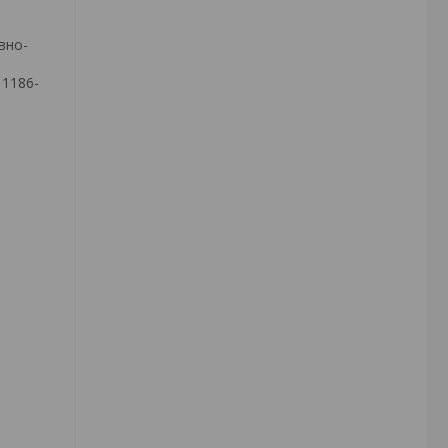
вно-
 1186-