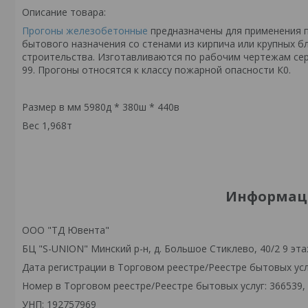
Описание товара:
Прогоны железобетонные
предназначены для применения п
бытового назначения со стенами из кирпича или крупных б
строительства. Изготавливаются по рабочим чертежам серии
99. Прогоны относятся к классу пожарной опасности К0.
Размер в мм 5980д * 380ш * 440в
Вес 1,968т
Информаци
ООО "ТД Ювента"
БЦ "S-UNION" Минский р-н, д. Большое Стиклево, 40/2 9 эта
Дата регистрации в Торговом реестре/Реестре бытовых услу
Номер в Торговом реестре/Реестре бытовых услуг: 366539,
УНП: 192757969