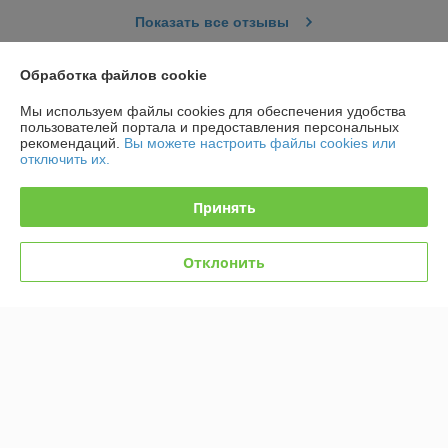
Показать все отзывы
Обработка файлов cookie
О нас
Мы используем файлы cookies для обеспечения удобства
пользователей портала и предоставления персональных
Контакты
рекомендаций.
Вы можете настроить файлы cookies или
отключить их.
Доставка и оплата
Принять
График работы
Отклонить
Полная версия сайта
Политика обработки cookies
Сайт создан на платформе Deal.by
Информация для покупателя