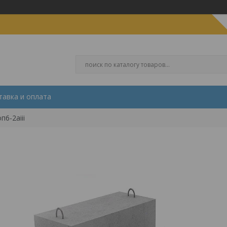
тавка и оплата
6-2аiii