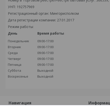
Номер в Торговом реестре/Реестре бытовых услуг: 366539,
УНП: 192757969
Регистрационный орган: Мингорисполком
Дата регистрации компании: 27.01.2017
Режим работы:
День
Время работы
Понедельник
09:00-17:00
Вторник
09:00-17:00
Среда
09:00-17:00
Четверг
09:00-17:00
Пятница
09:00-17:00
Суббота
Выходной
Воскресенье
Выходной
Навигация
Информа