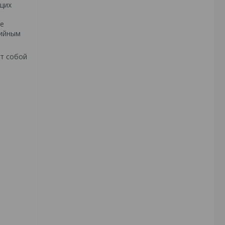
ющих
же
зийным
ет собой