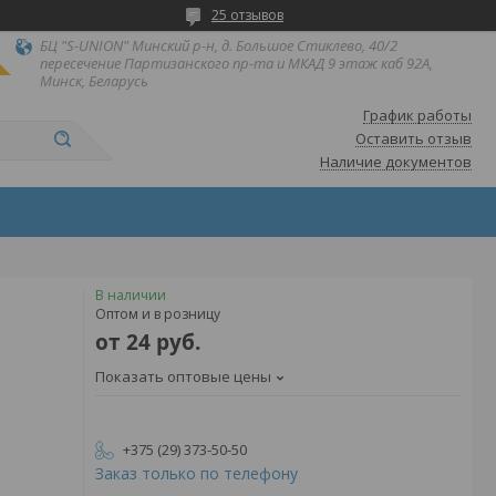
25 отзывов
БЦ "S-UNION" Минский р-н, д. Большое Стиклево, 40/2
пересечение Партизанского пр-та и МКАД 9 этаж каб 92А,
Минск, Беларусь
График работы
Оставить отзыв
Наличие документов
В наличии
Оптом и в розницу
от
24
руб.
Показать оптовые цены
+375 (29) 373-50-50
Заказ только по телефону