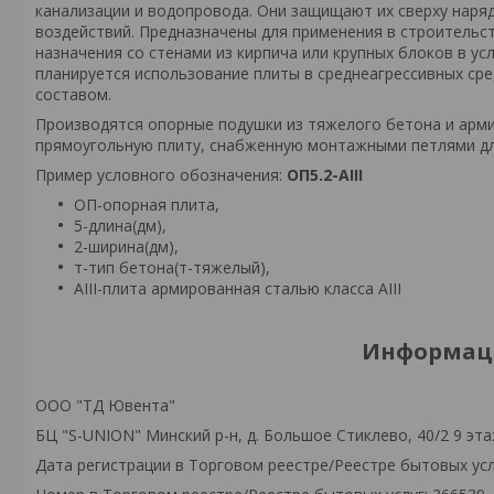
канализации и водопровода. Они защищают их сверху наря
воздействий. Предназначены для применения в строительс
назначения со стенами из кирпича или крупных блоков в ус
планируется использование плиты в среднеагрессивных ср
составом.
Производятся опорные подушки из тяжелого бетона и арми
прямоугольную плиту, снабженную монтажными петлями для
Пример условного обозначения:
ОП5.2-AIII
ОП-опорная плита,
5-длина(дм),
2-ширина(дм),
т-тип бетона(т-тяжелый),
AIII-плита армированная сталью класса AIII
Информаци
ООО "ТД Ювента"
БЦ "S-UNION" Минский р-н, д. Большое Стиклево, 40/2 9 эта
Дата регистрации в Торговом реестре/Реестре бытовых услу