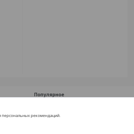
Популярное
Блоки газосиликатные
я персональных рекомендаций.
Силикатные кирпичи