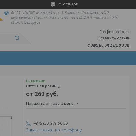
25 отзывов
БЦ "S-UNION" Минский р-н, д. Большое Стиклево, 40/2
пересечение Партизанского пр-та и МКАД 9 этаж каб 92А,
Минск, Беларусь
График работы
Оставить отзыв
Наличие документов
В наличии
Оптом и в розницу
от
269
руб.
Показать оптовые цены
+375 (29) 373-50-50
Заказ только по телефону