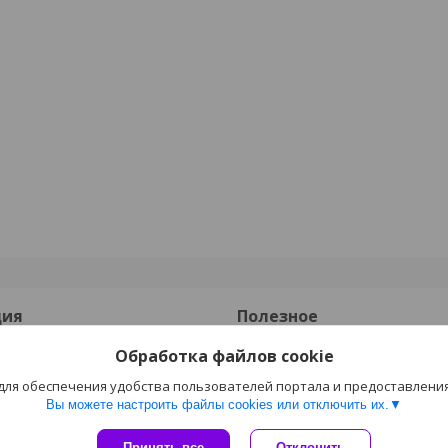
ция
Полезное
Обработка файлов cookie
Каталог
 для обеспечения удобства пользователей портала и предоставлени
 оплата
Отзывы
Вы можете настроить файлы cookies или отключить их.
Сайт создан на платформе Deal.by
Принять все
Отклонить