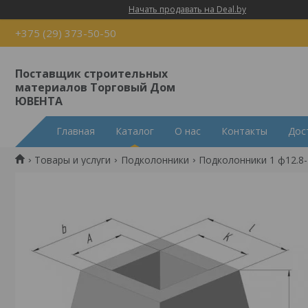
Начать продавать на Deal.by
+375 (29) 373-50-50
Поставщик строительных
материалов Торговый Дом
ЮВЕНТА
Главная
Каталог
О нас
Контакты
Дос
Товары и услуги
Подколонники
Подколонники 1 ф12.8-