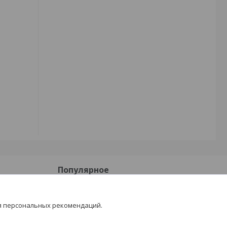
Популярное
Блоки газосиликатные
я персональных рекомендаций.
Силикатные кирпичи