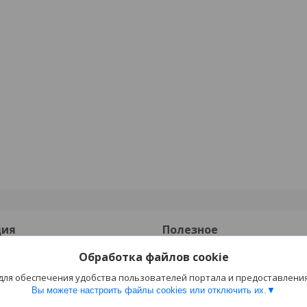
ция
Полезное
Обработка файлов cookie
Каталог
 для обеспечения удобства пользователей портала и предоставлени
 оплата
Отзывы
Вы можете настроить файлы cookies или отключить их.