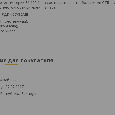
тежам серии Б1.125.1-1 в соответствии с требованиями СТБ 118
огнестойкости ригелей – 2 часа.
:
РДП4.57-90АIII
 – лестничный),
го числа),
го числа),
я для покупателя
ж каб.92А
г: 02.02.2017
 Республика Беларусь