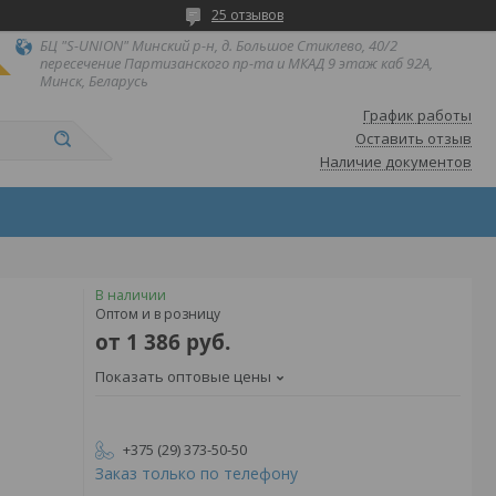
25 отзывов
БЦ "S-UNION" Минский р-н, д. Большое Стиклево, 40/2
пересечение Партизанского пр-та и МКАД 9 этаж каб 92А,
Минск, Беларусь
График работы
Оставить отзыв
Наличие документов
В наличии
Оптом и в розницу
от
1 386
руб.
Показать оптовые цены
+375 (29) 373-50-50
Заказ только по телефону