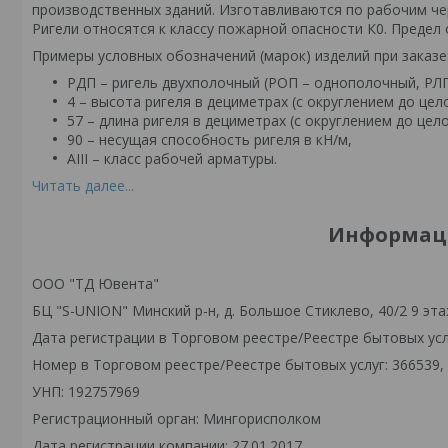
производственных зданий. Изготавливаются по рабочим чер
Ригели относятся к классу пожарной опасности К0. Предел 
Примеры условных обозначений (марок) изделий при заказе
РДП – ригель двухполочный (РОП – однополочный, РЛП
4 – высота ригеля в дециметрах (с округлением до цело
57 – длина ригеля в дециметрах (с округлением до цело
90 – несущая способность ригеля в кН/м,
АIII – класс рабочей арматуры.
Читать далее...
Информаци
ООО "ТД Ювента"
БЦ "S-UNION" Минский р-н, д. Большое Стиклево, 40/2 9 эта
Дата регистрации в Торговом реестре/Реестре бытовых услу
Номер в Торговом реестре/Реестре бытовых услуг: 366539,
УНП: 192757969
Регистрационный орган: Мингорисполком
Дата регистрации компании: 27.01.2017