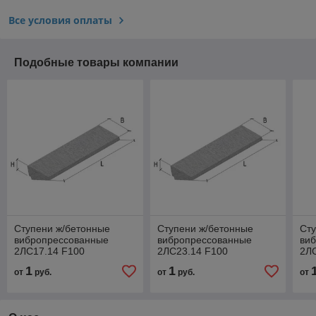
Все условия оплаты
Подобные товары компании
Ступени ж/бетонные
Ступени ж/бетонные
Сту
вибропрессованные
вибропрессованные
ви
2ЛС17.14 F100
2ЛС23.14 F100
2ЛС
1
1
от
руб.
от
руб.
от