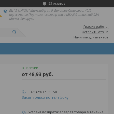
25 отзывов
БЦ "S-UNION" Минский р-н, д. Большое Стиклево, 40/2
пересечение Партизанского пр-та и МКАД 9 этаж каб 92А,
Минск, Беларусь
График работы
Оставить отзыв
Наличие документов
В наличии
от
48,93
руб.
+375 (29) 373-50-50
Заказ только по телефону
возврат товара в течение