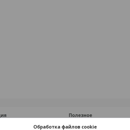
ция
Полезное
Обработка файлов cookie
Каталог