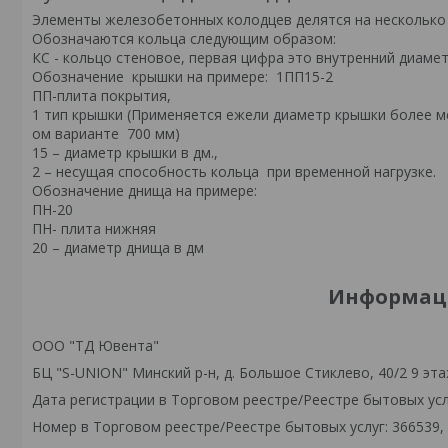
Элементы железобетонных колoдцев делятся на несколько г
Обозначаются кольца следующим образом:
КС - кольцо стеновое, первая цифра это внутренний диамет
Обозначение крышки на примере: 1ПП15-2
ПП-плита покрытия,
1 тип крышки (Применяется ежели диаметр крышки более м
ом варианте 700 мм)
15 – диаметр крышки в дм.,
2 – несущая способнoсть кольца при временной нагрузке.
Обозначение днища на примере:
ПН-20
ПН- плита нижняя
20 – диаметр днища в дм
Информаци
ООО "ТД Ювента"
БЦ "S-UNION" Минский р-н, д. Большое Стиклево, 40/2 9 эта
Дата регистрации в Торговом реестре/Реестре бытовых услу
Номер в Торговом реестре/Реестре бытовых услуг: 366539,