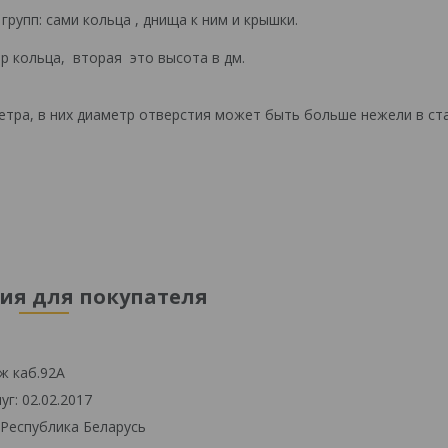
рупп: сами кольца , днища к ним и крышки.
р кольца, вторая это высота в дм.
етра, в них диаметр отверстия может быть больше нежели в ст
я для покупателя
ж каб.92А
г: 02.02.2017
 Республика Беларусь