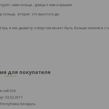
рупп: сами кольца , днища к ним и крышки.
р кольца, вторая это высота в дм.
етра, в них диаметр отверстия может быть больше нежели в ст
я для покупателя
ж каб.92А
г: 02.02.2017
 Республика Беларусь