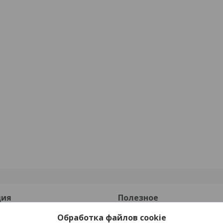
ция
Полезное
Обработка файлов cookie
Каталог