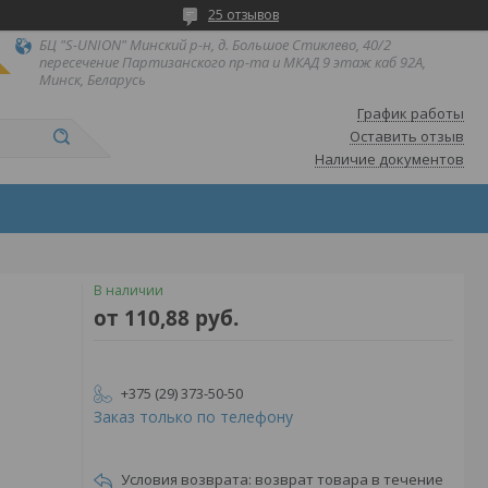
25 отзывов
БЦ "S-UNION" Минский р-н, д. Большое Стиклево, 40/2
пересечение Партизанского пр-та и МКАД 9 этаж каб 92А,
Минск, Беларусь
График работы
Оставить отзыв
Наличие документов
В наличии
от
110,88
руб.
+375 (29) 373-50-50
Заказ только по телефону
возврат товара в течение