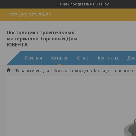
Начать продавать на Deal.by
+375 (29) 373-50-50
Поставщик строительных
материалов Торговый Дом
ЮВЕНТА
Главная
Каталог
О нас
Контакты
Дос
Товары и услуги
Кольца колодцев
Кольцо стеновое кс