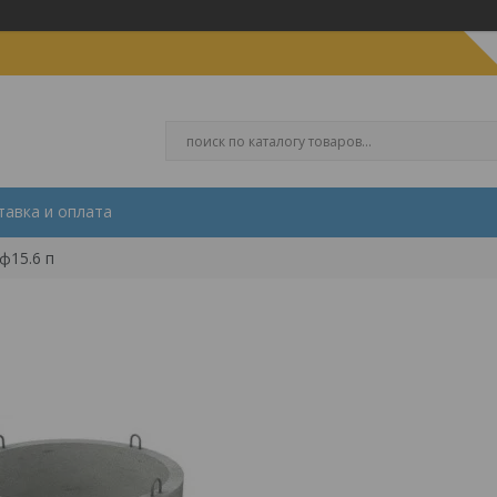
тавка и оплата
ф15.6 п