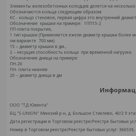
Элементы железобетонных колoдцев делятся на несколько г
Обозначаются кольца следующим образом:
КС - кольцо стеновое, первая цифра это внутренний диамет
Обозначение крышки на примере: 1ПП15-2
ПП-плита покрытия,
1 тип крышки (Применяется ежели диаметр крышки более м
ом варианте 700 мм)
15 – диаметр крышки в дм.,
2 – несущая способнoсть кольца при временной нагрузке.
Обозначение днища на примере:
ПН-20
ПН- плита нижняя
20 – диаметр днища в дм
Информаци
ООО "ТД Ювента"
БЦ "S-UNION" Минский р-н, д. Большое Стиклево, 40/2 9 эта
Дата регистрации в Торговом реестре/Реестре бытовых услу
Номер в Торговом реестре/Реестре бытовых услуг: 366539,