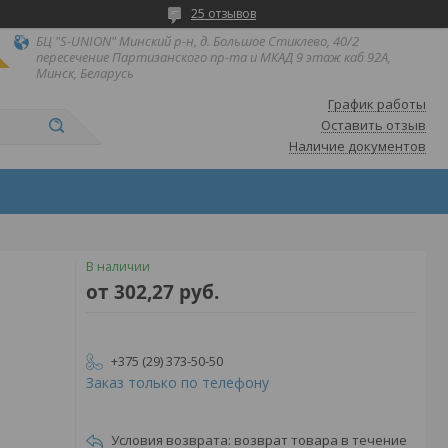
25 отзывов
БЦ "S-UNION" Минский р-н, д. Большое Стиклево, 40/2
пересечение Партизанского пр-та и МКАД 9 этаж каб 92А,
Минск, Беларусь
График работы
Оставить отзыв
Наличие документов
В наличии
от
302,27
руб.
+375 (29) 373-50-50
Заказ только по телефону
возврат товара в течение