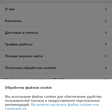
О нас
Контакты
Доставка и оплата
График работы
Полная версия сайта
Политика обработки cookies
Сайт создан на платформе Deal.by
Обработка файлов cookie
Информация для покупателя
Мы используем файлы cookies для обеспечения удобства
пользователей портала и предоставления персональных
Юридическое лицо:
ООО "ТД Ювента"
рекомендаций.
Вы можете настроить файлы cookies или
БЦ "S-UNION" Минский р-н, д. Большое Стиклево, 40/2 9 этаж каб.92А
отключить их.