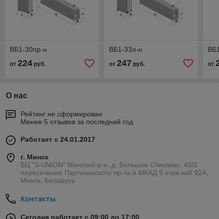
ВБ1-30пр-н
ВБ1-33л-н
ВБ
224
247
от
руб.
от
руб.
от
О нас
Рейтинг не сформирован
Менее 5 отзывов за последний год
Работает с 24.01.2017
г. Минск
БЦ "S-UNION" Минский р-н, д. Большое Стиклево, 40/2
пересечение Партизанского пр-та и МКАД 9 этаж каб 92А,
Минск, Беларусь
Контакты
Сегодня работает с 09:00 до 17:00